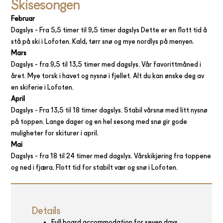
Skisesongen
Februar‍
Dagslys - Fra 5,5 timer til 9,5 timer dagslys Dette er en flott tid å
stå på ski i Lofoten. Kald, tørr snø og mye nordlys på menyen.
Mars
Dagslys - fra 9,5 til 13,5 timer med dagslys. Vår favorittmåned i
året. Mye torsk i havet og nysnø i fjellet. Alt du kan ønske deg av
en skiferie i Lofoten.
April‍
Dagslys - Fra 13,5 til 18 timer dagslys. Stabil vårsnø med litt nysnø
på toppen. Lange dager og en hel sesong med snø gir gode
muligheter for skiturer i april.
Mai
Dagslys - fra 18 til 24 timer med dagslys. Vårskikjøring fra toppene
og ned i fjæra. Flott tid for stabilt vær og snø i Lofoten.
Details
Full board accommodation for seven days