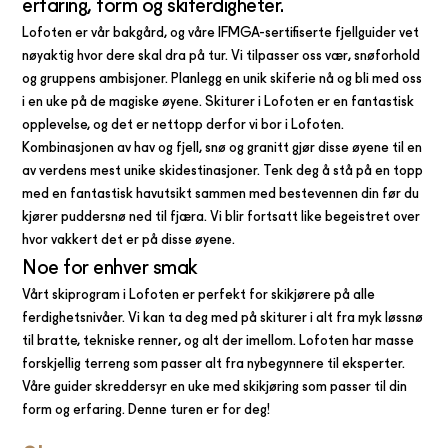
erfaring, form og skiferdigheter.
Lofoten er vår bakgård, og våre IFMGA-sertifiserte fjellguider vet
nøyaktig hvor dere skal dra på tur. Vi tilpasser oss vær, snøforhold
og gruppens ambisjoner. Planlegg en unik skiferie nå og bli med oss
i en uke på de magiske øyene. Skiturer i Lofoten er en fantastisk
opplevelse, og det er nettopp derfor vi bor i Lofoten.
Kombinasjonen av hav og fjell, snø og granitt gjør disse øyene til en
av verdens mest unike skidestinasjoner. Tenk deg å stå på en topp
med en fantastisk havutsikt sammen med bestevennen din før du
kjører puddersnø ned til fjæra. Vi blir fortsatt like begeistret over
hvor vakkert det er på disse øyene.
Noe for enhver smak
Vårt skiprogram i Lofoten er perfekt for skikjørere på alle
ferdighetsnivåer. Vi kan ta deg med på skiturer i alt fra myk løssnø
til bratte, tekniske renner, og alt der imellom. Lofoten har masse
forskjellig terreng som passer alt fra nybegynnere til eksperter.
Våre guider skreddersyr en uke med skikjøring som passer til din
form og erfaring. Denne turen er for deg!