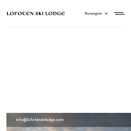
Norwegian
Hvorfor velge Lofoten
Ski Lodge?
info@lofotenskilodge.com