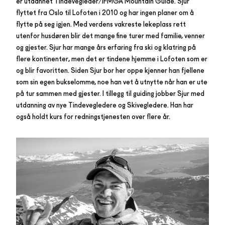
er utdannet Tindevegleder/IFMGA Mountain Guide. Sjur
flyttet fra Oslo til Lofoten i 2010 og har ingen planer om å
flytte på seg igjen. Med verdens vakreste lekeplass rett
utenfor husdøren blir det mange fine turer med familie, venner
og gjester. Sjur har mange års erfaring fra ski og klatring på
flere kontinenter, men det er tindene hjemme i Lofoten som er
og blir favoritten. Siden Sjur bor her oppe kjenner han fjellene
som sin egen bukselomme, noe han vet å utnytte når han er ute
på tur sammen med gjester. I tillegg til guiding jobber Sjur med
utdanning av nye Tindevegledere og Skivegledere. Han har
også holdt kurs for redningstjenesten over flere år.